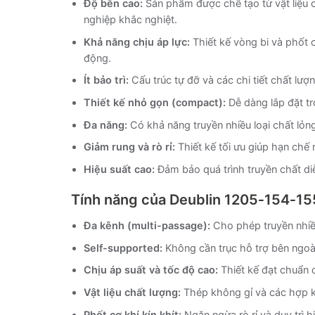
Độ bền cao:
Sản phẩm được chế tạo từ vật liệu 
nghiệp khắc nghiệt.
Khả năng chịu áp lực:
Thiết kế vòng bi và phốt 
động.
Ít bảo trì:
Cấu trúc tự đỡ và các chi tiết chất lượ
Thiết kế nhỏ gọn (compact):
Dễ dàng lắp đặt t
Đa năng:
Có khả năng truyền nhiều loại chất lỏn
Giảm rung và rò rỉ:
Thiết kế tối ưu giúp hạn chế 
Hiệu suất cao:
Đảm bảo quá trình truyền chất diễ
Tính năng
của
Deublin 1205‑154‑15
Đa kênh (multi-passage):
Cho phép truyền nhiều
Self-supported:
Không cần trục hỗ trợ bên ngoài
Chịu áp suất và tốc độ cao:
Thiết kế đạt chuẩn 
Vật liệu chất lượng:
Thép không gỉ và các hợp k
Phốt cơ khí kín khít:
Ngăn ngừa rò rỉ và duy trì h