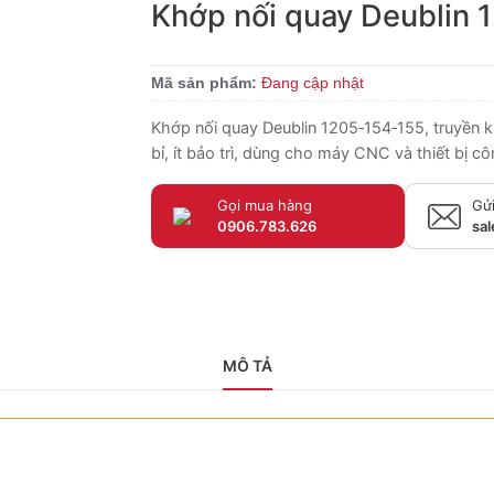
Khớp nối quay Deublin 
Mã sản phẩm:
Đang cập nhật
Khớp nối quay Deublin 1205‑154‑155, truyền kh
bỉ, ít bảo trì, dùng cho máy CNC và thiết bị c
Gọi mua hàng
Gửi
0906.783.626
sa
MÔ TẢ