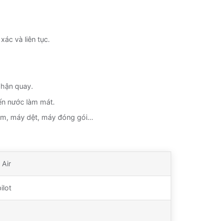
ác và liên tục.
phận quay.
đến nước làm mát.
ẩm, máy dệt, máy đóng gói…
 Air
lot