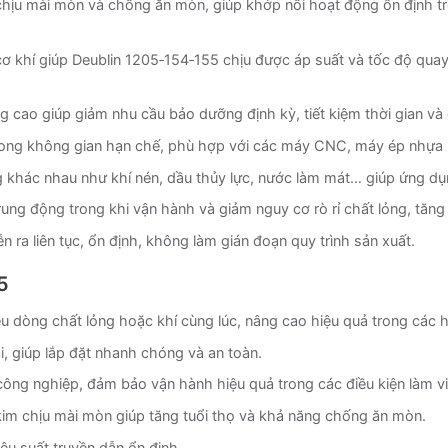
chịu mài mòn và chống ăn mòn, giúp khớp nối hoạt động ổn định tr
cơ khí giúp Deublin 1205‑154‑155 chịu được áp suất và tốc độ qu
ng cao giúp giảm nhu cầu bảo dưỡng định kỳ, tiết kiệm thời gian và
rong không gian hạn chế, phù hợp với các máy CNC, máy ép nhựa
g khác nhau như khí nén, dầu thủy lực, nước làm mát… giúp ứng dụ
rung động trong khi vận hành và giảm nguy cơ rò rỉ chất lỏng, tăng t
n ra liên tục, ổn định, không làm gián đoạn quy trình sản xuất.
5
 dòng chất lỏng hoặc khí cùng lúc, nâng cao hiệu quả trong các 
, giúp lắp đặt nhanh chóng và an toàn.
công nghiệp, đảm bảo vận hành hiệu quả trong các điều kiện làm vi
im chịu mài mòn giúp tăng tuổi thọ và khả năng chống ăn mòn.
iệu suất truyền dẫn ổn định.