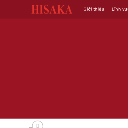
Bỏ
Giới thiệu
Lĩnh vự
qua
nội
dung