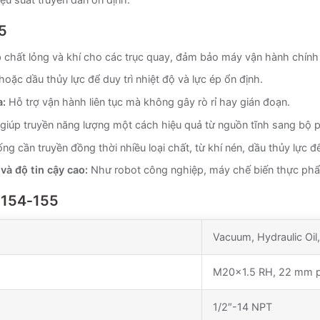
5
chất lỏng và khí cho các trục quay, đảm bảo máy vận hành chính x
ặc dầu thủy lực để duy trì nhiệt độ và lực ép ổn định.
a:
Hỗ trợ vận hành liên tục mà không gây rò rỉ hay gián đoạn.
giúp truyền năng lượng một cách hiệu quả từ nguồn tĩnh sang bộ 
ng cần truyền đồng thời nhiều loại chất, từ khí nén, dầu thủy lực 
và độ tin cậy cao:
Như robot công nghiệp, máy chế biến thực ph
‑154‑155
Vacuum, Hydraulic Oil,
M20x1.5 RH, 22 mm pi
1/2″-14 NPT