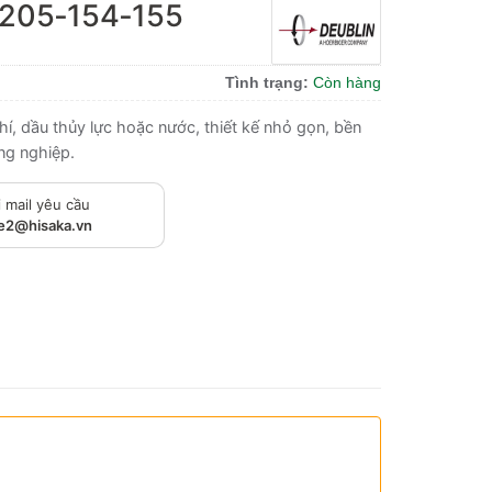
1205‑154‑155
Tình trạng:
Còn hàng
í, dầu thủy lực hoặc nước, thiết kế nhỏ gọn, bền
ông nghiệp.
 mail yêu cầu
le2@hisaka.vn