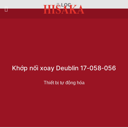
Bỏ
LỌC
qua
nội
dung
Khớp nối xoay Deublin 17‑058‑056
Thiết bị tự động hóa