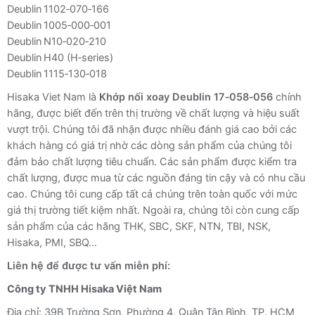
Deublin 1102‑070‑166
Deublin 1005‑000‑001
Deublin N10‑020‑210
Deublin H40 (H‑series)
Deublin 1115‑130‑018
Hisaka Viet Nam là
Khớp nối xoay Deublin 17‑058‑056
chính
hãng, được biết đến trên thị trường về chất lượng và hiệu suất
vượt trội. Chúng tôi đã nhận được nhiều đánh giá cao bởi các
khách hàng có giá trị nhờ các dòng sản phẩm của chúng tôi
đảm bảo chất lượng tiêu chuẩn. Các sản phẩm được kiểm tra
chất lượng, được mua từ các nguồn đáng tin cậy và có nhu cầu
cao. Chúng tôi cung cấp tất cả chúng trên toàn quốc với mức
giá thị trường tiết kiệm nhất. Ngoài ra, chúng tôi còn cung cấp
sản phẩm của các hãng THK, SBC, SKF, NTN, TBI, NSK,
Hisaka, PMI, SBQ…
Liên hệ để được tư vấn miễn phí:
Công ty TNHH Hisaka Việt Nam
Địa chỉ: 39B Trường Sơn, Phường 4, Quận Tân Bình, TP. HCM