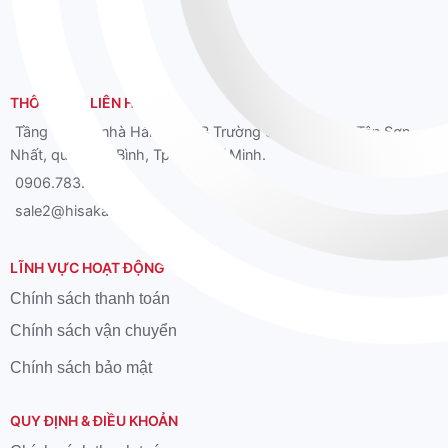
THÔNG TIN LIÊN HỆ
Tầng 12 Tòa nhà Hải Âu, 39B Trường Sơn, phường Tân Sơn
Nhất, quận Tân Bình, Tp. Hồ Chí Minh.
0906.783.626
sale2@hisaka.vn
LĨNH VỰC HOẠT ĐỘNG
Chính sách thanh toán
Chính sách vận chuyển
Chính sách bảo mật
QUY ĐỊNH & ĐIỀU KHOẢN