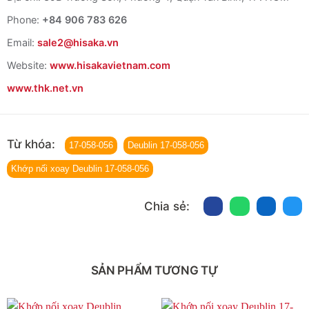
Phone:
+84 906 783 626
Email:
sale2@hisaka.vn
Website:
www.hisakavietnam.com
www.thk.net.vn
Từ khóa:
17‑058‑056
Deublin 17‑058‑056
Khớp nối xoay Deublin 17‑058‑056
Chia sẻ:
SẢN PHẨM TƯƠNG TỰ