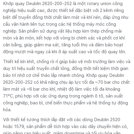
Khớp quay Deublin 2620‑200‑252 là một rotary union công
nghiệp hiệu suất cao, được thiết kế đặc biệt với 2 kênh riêng
biệt để truyền đồng thời chất làm mát và khí nén, đáp ứng nhu
cầu vận hành liên tục trong các hệ thống máy móc công
nghiệp. Sản phẩm sử dụng vật liệu hợp kim thép chống mài
mòn và ăn mòn, kết hợp với vòng bi chính xác và phốt cơ khí
cân bằng, giúp giảm ma sát, tăng tuổi thọ và đảm bảo hoạt
động mượt mà ngay cả khi ở áp suất cao và tốc độ quay lớn.
Thiết kế kín khít, chống rò rỉ giúp bảo vệ môi trường làm việc và
duy trì hiệu suất truyền chất lỏng, đồng thời tiết kiệm thời gian
bảo trì nhờ cơ chế tháo lắp nhanh chóng. Khớp quay Deublin
2620‑200‑252 có khả năng chịu áp lực tối đa ~70 bar cho chất
làm mát và ~6 bar cho khí, nhiệt độ làm việc tối đa khoảng
71°C, phù hợp với các ứng dụng trong ngành ô tô, sản xuất
công nghiệp, bao bì, chế biến thực phẩm và hệ thống tự động
hóa.
Với thiết kế tương thích lắp đặt với các dòng Deublin 2520
hoặc 1579, sản phẩm dễ tích hợp vào các dây chuyền hiện có,
giúp nâng cao hiệu suất, giảm downtime và tối ưu hóa vận