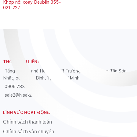
Khớp nối xoay Deublin 355-
021-222
THÔNG TIN LIÊN HỆ
Tầng 12 Tòa nhà Hải Âu, 39B Trường Sơn, phường Tân Sơn
Nhất, quận Tân Bình, Tp. Hồ Chí Minh.
0906.783.626
sale2@hisaka.vn
LĨNH VỰC HOẠT ĐỘNG
Chính sách thanh toán
Chính sách vận chuyển