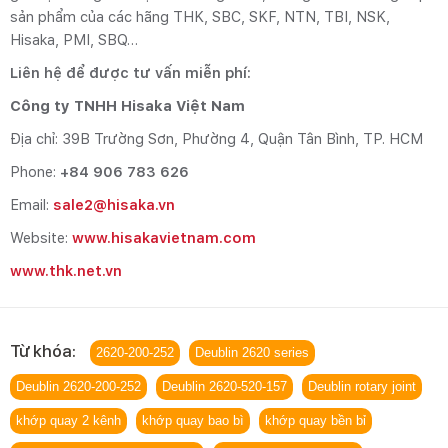
sản phẩm của các hãng THK, SBC, SKF, NTN, TBI, NSK,
Hisaka, PMI, SBQ…
Liên hệ để được tư vấn miễn phí:
Công ty TNHH Hisaka Việt Nam
Địa chỉ: 39B Trường Sơn, Phường 4, Quận Tân Bình, TP. HCM
Phone:
+84 906 783 626
Email:
sale2@hisaka.vn
Website:
www.hisakavietnam.com
www.thk.net.vn
Từ khóa:
2620‑200‑252
Deublin 2620 series
Deublin 2620‑200‑252
Deublin 2620‑520‑157
Deublin rotary joint
khớp quay 2 kênh
khớp quay bao bì
khớp quay bền bỉ