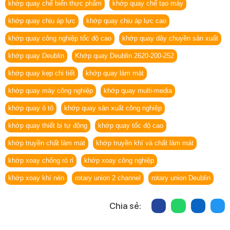
khớp quay chế biến thực phẩm
khớp quay chế tạo máy
khớp quay chịu áp lực
khớp quay chịu áp lực cao
khớp quay công nghiệp tốc độ cao
khớp quay dây chuyền sản xuất
khớp quay Deublin
Khớp quay Deublin 2620‑200‑252
khớp quay kẹp chi tiết
khớp quay làm mát
khớp quay máy công nghiệp
khớp quay multi-media
khớp quay ô tô
khớp quay sản xuất công nghiệp
khớp quay thiết bị tự động
khớp quay tốc độ cao
khớp truyền chất làm mát
khớp truyền khí và chất làm mát
khớp xoay chống rò rỉ
khớp xoay công nghiệp
khớp xoay khí nén
rotary union 2 channel
rotary union Deublin
Chia sẻ: