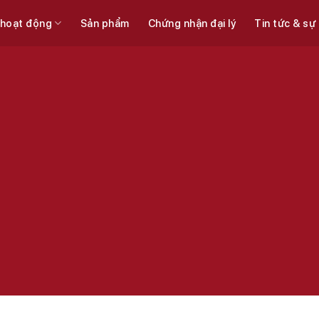
 hoạt động
Sản phẩm
Chứng nhận đại lý
Tin tức & sự
Thiết bị tự động hóa