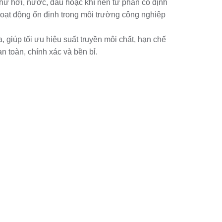
hư hơi, nước, dầu hoặc khí nén từ phần cố định
hoạt động ổn định trong môi trường công nghiệp
 giúp tối ưu hiệu suất truyền môi chất, hạn chế
n toàn, chính xác và bền bỉ.