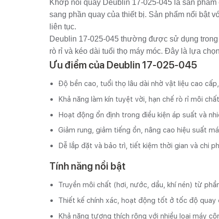
Khớp nối quay Deublin 17-025-045 là sản phẩm c
sang phần quay của thiết bị. Sản phẩm nổi bật v
liên tục.
Deublin 17-025-045 thường được sử dụng trong má
rò rỉ và kéo dài tuổi thọ máy móc. Đây là lựa chọ
Ưu điểm của Deublin 17-025-045
Độ bền cao, tuổi thọ lâu dài nhờ vật liệu cao cấp
Khả năng làm kín tuyệt vời, hạn chế rò rỉ môi chấ
Hoạt động ổn định trong điều kiện áp suất và nhi
Giảm rung, giảm tiếng ồn, nâng cao hiệu suất má
Dễ lắp đặt và bảo trì, tiết kiệm thời gian và chi p
Tính năng nổi bật
Truyền môi chất (hơi, nước, dầu, khí nén) từ p
Thiết kế chính xác, hoạt động tốt ở tốc độ quay 
Khả năng tương thích rộng với nhiều loại máy cô