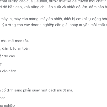
hất lượng cao của Deublin, được thiết kế để truyền môi chất n
ới độ bền cao, khả năng chịu áp suất và nhiệt độ lớn, đảm bảo 
y in, máy cán màng, máy ép nhiệt, thiết bị cơ khí tự động hóa,
n lý tưởng cho các doanh nghiệp cần giải pháp truyền môi chất a
, chịu mài mòn tốt.
t, đảm bảo an toàn.
ệt độ cao.
y.
hí vận hành.
hần cố định sang phần quay một cách mượt mà.
cao.
ng nghiệp.