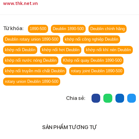
www.thk.net.vn
Từ khóa:
1890-500
Deublin 1890-500
Deublin chính hãng
Deublin rotary union 1890-500
khớp nối công nghiệp Deublin
khớp nối Deublin
khớp nối hơi Deublin
khớp nối khí nén Deublin
khớp nối nước nóng Deublin
Khớp nối quay Deublin 1890-500
khớp nối truyền môi chất Deublin
rotary joint Deublin 1890-500
rotary union Deublin 1890-500
Chia sẻ:
SẢN PHẨM TƯƠNG TỰ