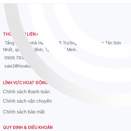
THÔNG TIN LIÊN HỆ
Tầng 12 Tòa nhà Hải Âu, 39B Trường Sơn, phường Tân Sơn
Nhất, quận Tân Bình, Tp. Hồ Chí Minh.
0906.783.626
sale2@hisaka.vn
LĨNH VỰC HOẠT ĐỘNG
Chính sách thanh toán
Chính sách vận chuyển
Chính sách bảo mật
QUY ĐỊNH & ĐIỀU KHOẢN