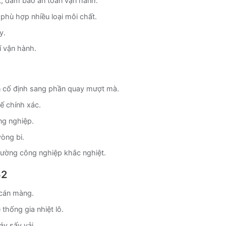
ất, đảm bảo an toàn vận hành.
 phù hợp nhiều loại môi chất.
y.
hí vận hành.
ần cố định sang phần quay mượt mà.
ế chính xác.
ng nghiệp.
òng bi.
trường công nghiệp khắc nghiệt.
52
 cán màng.
thống gia nhiệt lô.
y sấy vải.