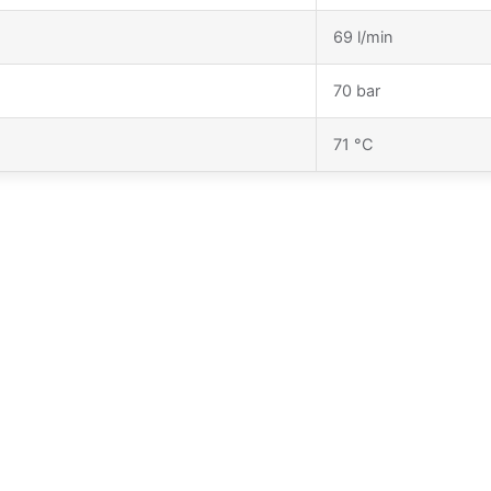
69 l/min
70 bar
71 °C