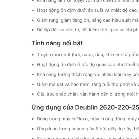
Khả năng làm kín tuyệt vời, hạn chế rò rỉ môi ch
Hoạt động ổn định dưới áp suất và nhiệt độ cao,
Giảm rung, giảm tiếng ồn, nâng cao hiệu suất má
Dễ lắp đặt và bảo trì, tiết kiệm thời gian và chi p
Tính năng nổi bật
Truyền môi chất (hơi, nước, dầu, khí nén) từ ph
Hoạt động ổn định ở tốc độ quay cao nhờ thiết k
Khả năng tương thích rộng với nhiều loại máy cô
Giảm ma sát và hao mòn, tăng tuổi thọ phớt và v
Cấu trúc chắc chắn, vận hành bền bỉ trong môi 
Ứng dụng của Deublin 2620-220-2
Dùng trong máy in Flexo, máy in ống đồng, máy
Ứng dụng trong ngành giấy & bột giấy: lô sấy, hệ 
Sử dụng trong ngành dệt nhuộm: máy nhuộm, má