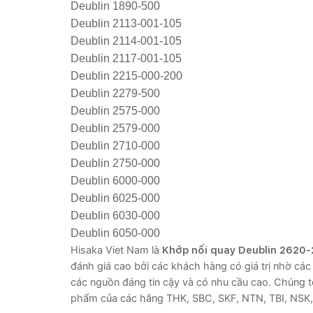
Deublin 1890-500
Deublin 2113-001-105
Deublin 2114-001-105
Deublin 2117-001-105
Deublin 2215-000-200
Deublin 2279-500
Deublin 2575-000
Deublin 2579-000
Deublin 2710-000
Deublin 2750-000
Deublin 6000-000
Deublin 6025-000
Deublin 6030-000
Deublin 6050-000
Hisaka Viet Nam là
Khớp nối quay Deublin 2620
đánh giá cao bởi các khách hàng có giá trị nhờ c
các nguồn đáng tin cậy và có nhu cầu cao. Chúng tô
phẩm của các hãng THK, SBC, SKF, NTN, TBI, NSK,