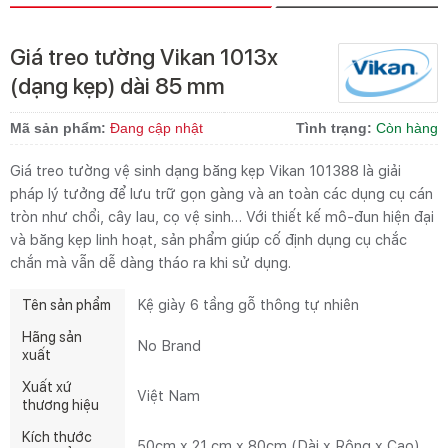
Giá treo tường Vikan 1013x
(dạng kẹp) dài 85 mm
Mã sản phẩm:
Đang cập nhật
Tình trạng:
Còn hàng
Giá treo tường vệ sinh dạng băng kẹp Vikan 101388 là giải
pháp lý tưởng để lưu trữ gọn gàng và an toàn các dụng cụ cán
tròn như chổi, cây lau, cọ vệ sinh… Với thiết kế mô-đun hiện đại
và băng kẹp linh hoạt, sản phẩm giúp cố định dụng cụ chắc
chắn mà vẫn dễ dàng tháo ra khi sử dụng.
Tên sản phẩm
Kệ giày 6 tầng gỗ thông tự nhiên
Hãng sản
No Brand
xuất
Xuất xứ
Việt Nam
thương hiệu
Kích thước
50cm x 21 cm x 80cm (Dài x Rộng x Cao)