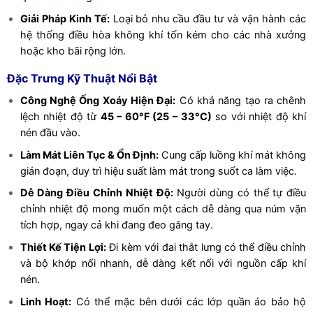
Giải Pháp Kinh Tế:
Loại bỏ nhu cầu đầu tư và vận hành các
hệ thống điều hòa không khí tốn kém cho các nhà xưởng
hoặc kho bãi rộng lớn.
Đặc Trưng Kỹ Thuật Nổi Bật
Công Nghệ Ống Xoáy Hiện Đại:
Có khả năng tạo ra chênh
lệch nhiệt độ từ
45 – 60°F (25 – 33°C)
so với nhiệt độ khí
nén đầu vào.
Làm Mát Liên Tục & Ổn Định:
Cung cấp luồng khí mát không
gián đoạn, duy trì hiệu suất làm mát trong suốt ca làm việc.
Dễ Dàng Điều Chỉnh Nhiệt Độ:
Người dùng có thể tự điều
chỉnh nhiệt độ mong muốn một cách dễ dàng qua núm vặn
tích hợp, ngay cả khi đang đeo găng tay.
Thiết Kế Tiện Lợi:
Đi kèm với đai thắt lưng có thể điều chỉnh
và bộ khớp nối nhanh, dễ dàng kết nối với nguồn cấp khí
nén.
Linh Hoạt:
Có thể mặc bên dưới các lớp quần áo bảo hộ