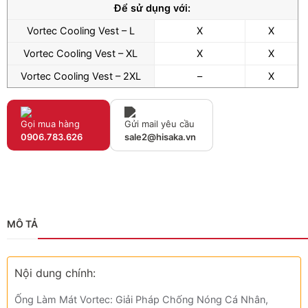
Để sử dụng với:
Vortec Cooling Vest – L
X
X
Vortec Cooling Vest – XL
X
X
Vortec Cooling Vest – 2XL
–
X
Gọi mua hàng
Gửi mail yêu cầu
0906.783.626
sale2@hisaka.vn
MÔ TẢ
Nội dung chính:
Ống Làm Mát Vortec: Giải Pháp Chống Nóng Cá Nhân,