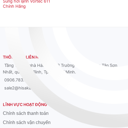
Súng hơi lạnh Vortec 611
Chính Hãng
THÔNG TIN LIÊN HỆ
Tầng 12 Tòa nhà Hải Âu, 39B Trường Sơn, phường Tân Sơn
Nhất, quận Tân Bình, Tp. Hồ Chí Minh.
0906.783.626
sale2@hisaka.vn
LĨNH VỰC HOẠT ĐỘNG
Chính sách thanh toán
Chính sách vận chuyển