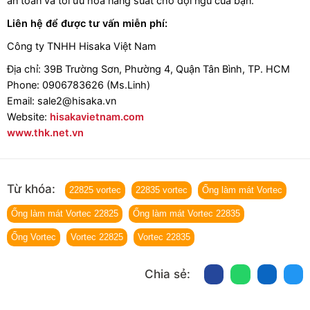
an toàn và tối ưu hóa năng suất cho đội ngũ của bạn.
Liên hệ để được tư vấn miễn phí:
Công ty TNHH Hisaka Việt Nam
Địa chỉ: 39B Trường Sơn, Phường 4, Quận Tân Bình, TP. HCM
Phone: 0906783626 (Ms.Linh)
Email: sale2@hisaka.vn
Website:
hisakavietnam.com
www.thk.net.vn
Từ khóa:
22825 vortec
22835 vortec
Ống làm mát Vortec
Ống làm mát Vortec 22825
Ống làm mát Vortec 22835
Ống Vortec
Vortec 22825
Vortec 22835
Chia sẻ: