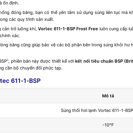
à ổn định.
ống đóng băng, bạn có thể yên tâm sử dụng súng liên tục mà k
rong các quy trình sản xuất.
cản trở luồng khí,
Vortec 611-1-BSP Frost Free
luôn cung cấp lu
chính xác.
 đóng băng cũng giúp bảo vệ các bộ phận bên trong súng khỏi hư hạ
BSP”, phiên bản này được thiết kế với
kết nối tiêu chuẩn BSP (Bri
ng cần bộ chuyển đổi phức tạp.
rtec 611-1-BSP
Mô tả
Súng thổi hơi lạnh Vortec 611-1-BSP
-10°F