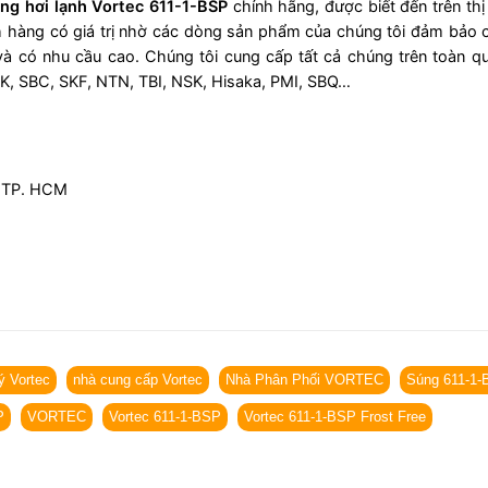
ng hơi lạnh Vortec 611-1-BSP
chính hãng, được biết đến trên thị
h hàng có giá trị nhờ các dòng sản phẩm của chúng tôi đảm bảo 
à có nhu cầu cao. Chúng tôi cung cấp tất cả chúng trên toàn quốc
K, SBC, SKF, NTN, TBI, NSK, Hisaka, PMI, SBQ…
, TP. HCM
lý Vortec
nhà cung cấp Vortec
Nhà Phân Phối VORTEC
Súng 611-1
P
VORTEC
Vortec 611-1-BSP
Vortec 611-1-BSP Frost Free