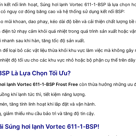
kết nối linh hoạt, Súng hơi lạnh Vortec 611-1-BSP là lựa chọn 
nơi có nguy cơ đóng băng cao và hệ thống sử dụng kết nối BSP:
o mũi khoan, dao phay, kéo dài độ bền và cải thiện chất lượng bề
điện tử nhạy cảm khỏi quá nhiệt trong quá trình sản xuất hoặc vậ
i nhanh sau khi hàn, tăng tốc độ sản xuất.
 để loại bỏ các vật liệu thừa khỏi khu vực làm việc mà không gây 
 nhiệt độ tối ưu cho các khu vực nhỏ hoặc bộ phận cụ thể trên dây
-BSP Là Lựa Chọn Tối Ưu?
hơi lạnh Vortec 611-1-BSP Frost Free
còn thừa hưởng những ưu đi
ồng khí lạnh tức thì, tiết kiệm năng lượng.
n, tăng tính linh hoạt khi lắp đặt và vận hành.
iảm thiểu nhu cầu bảo trì và tăng độ tin cậy.
i Súng hơi lạnh Vortec 611-1-BSP!