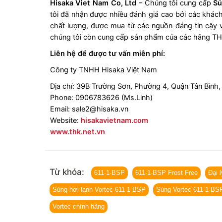
Hisaka Viet Nam Co, Ltd
– Chúng tôi cung cấp
Sú
tôi đã nhận được nhiều đánh giá cao bởi các khác
chất lượng, được mua từ các nguồn đáng tin cậy v
chúng tôi còn cung cấp sản phẩm của các hãng TH
Liên hệ để được tư vấn miễn phí:
Công ty TNHH Hisaka Việt Nam
Địa chỉ: 39B Trường Sơn, Phường 4, Quận Tân Bình
Phone: 0906783626 (Ms.Linh)
Email: sale2@hisaka.vn
Website:
hisakavietnam.com
www.thk.net.vn
Từ khóa:
611-1-BSP
611-1-BSP Frost Free
Đại 
Súng hơi lạnh Vortec 611-1-BSP
Súng Vortec 611-1-BS
Vortec chính hãng