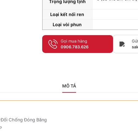
Trọng lượng tịnh
Loại kết nối ren
Loại vòi phun
Gọi mua hàng
Gửi
0906.783.626
sa
MÔ TẢ
ệt Đối Chống Đóng Băng
P
P