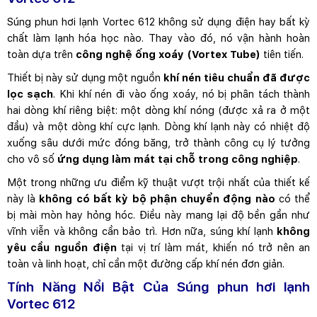
Súng phun hơi lạnh Vortec 612 không sử dụng điện hay bất kỳ
chất làm lạnh hóa học nào. Thay vào đó, nó vận hành hoàn
toàn dựa trên
công nghệ ống xoáy (Vortex Tube)
tiên tiến.
Thiết bị này sử dụng một nguồn
khí nén tiêu chuẩn đã được
lọc sạch
. Khi khí nén đi vào ống xoáy, nó bị phân tách thành
hai dòng khí riêng biệt: một dòng khí nóng (được xả ra ở một
đầu) và một dòng khí cực lạnh. Dòng khí lạnh này có nhiệt độ
xuống sâu dưới mức đóng băng, trở thành công cụ lý tưởng
cho vô số
ứng dụng làm mát tại chỗ trong công nghiệp
.
Một trong những ưu điểm kỹ thuật vượt trội nhất của thiết kế
này là
không có bất kỳ bộ phận chuyển động nào
có thể
bị mài mòn hay hỏng hóc. Điều này mang lại độ bền gần như
vĩnh viễn và không cần bảo trì. Hơn nữa, súng khí lạnh
không
yêu cầu nguồn điện
tại vị trí làm mát, khiến nó trở nên an
toàn và linh hoạt, chỉ cần một đường cấp khí nén đơn giản.
Tính Năng Nổi Bật Của Súng phun hơi lạnh
Vortec 612