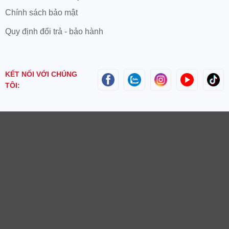
Chính sách bảo mật
Quy định đổi trả - bảo hành
KẾT NỐI VỚI CHÚNG
TÔI: