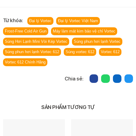
Từ khóa:
Đại lý Vortec
Đại lý Vortec Việt Nam
Frost-Free Cold Air Gun
Máy làm mát kim bảo vệ chỉ Vortec
Súng Hơi Lạnh Mini Vòi Kép Vortec
Súng phun hơi lạnh Vortec
Súng phun hơi lạnh Vortec 612
Súng vortec 612
Vortec 612
Vortec 612 Chính Hãng
Chia sẻ:
SẢN PHẨM TƯƠNG TỰ