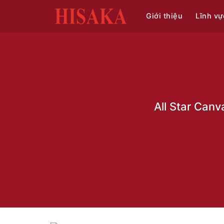
Bỏ
Giới thiệu
Lĩnh vự
qua
nội
dung
All Star Can