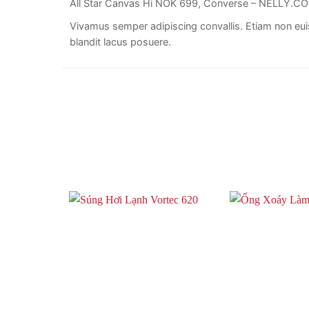
All Star Canvas Hi NOK 699, Converse – NELLY.C
Vivamus semper adipiscing convallis. Etiam non eu
blandit lacus posuere.