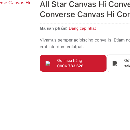
All Star Canvas Hi Conv
Converse Canvas Hi Co
Mã sản phẩm:
Đang cập nhật
Vivamus semper adipiscing convallis. Etiam 
erat interdum volutpat.
Gọi mua hàng
Gửi
0906.783.626
sa