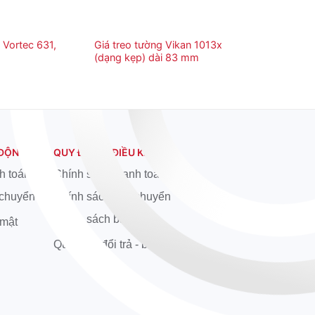
 Vortec 631,
Giá treo tường Vikan 1013x
(dạng kẹp) dài 83 mm
 ĐỘNG
QUY ĐỊNH & ĐIỀU KHOẢN
h toán
Chính sách thanh toán
 chuyển
Chính sách vận chuyển
Chính sách bảo mật
 mật
Quy định đổi trả - bảo hành