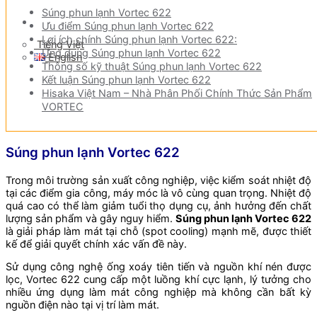
Súng phun lạnh Vortec 622
Tiếng Việt
Ưu điểm Súng phun lạnh Vortec 622
Lợi ích chính Súng phun lạnh Vortec 622:
Tiếng Việt
Ứng dụng Súng phun lạnh Vortec 622
English
Thông số kỹ thuật Súng phun lạnh Vortec 622
Kết luận Súng phun lạnh Vortec 622
Hisaka Việt Nam – Nhà Phân Phối Chính Thức Sản Phẩm
VORTEC
Súng phun lạnh Vortec 622
Trong môi trường sản xuất công nghiệp, việc kiểm soát nhiệt độ
tại các điểm gia công, máy móc là vô cùng quan trọng. Nhiệt độ
quá cao có thể làm giảm tuổi thọ dụng cụ, ảnh hưởng đến chất
lượng sản phẩm và gây nguy hiểm.
Súng phun lạnh Vortec 622
là giải pháp làm mát tại chỗ (spot cooling) mạnh mẽ, được thiết
kế để giải quyết chính xác vấn đề này.
Sử dụng công nghệ ống xoáy tiên tiến và nguồn khí nén được
lọc, Vortec 622 cung cấp một luồng khí cực lạnh, lý tưởng cho
nhiều ứng dụng làm mát công nghiệp mà không cần bất kỳ
nguồn điện nào tại vị trí làm mát.