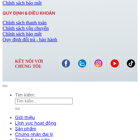
Chính sách bảo mật
QUY ĐỊNH & ĐIỀU KHOẢN
Chính sách thanh toán
Chính sách vận chuyển
Chính sách bảo mật
Quy định đổi trả - bảo hành
KẾT NỐI VỚI
CHÚNG TÔI:
Tìm kiếm:
Giới thiệu
Lĩnh vực hoạt động
Sản phẩm
Chứng nhận đại lý