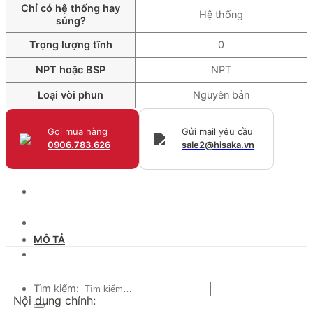
Chỉ có hệ thống hay
Hệ thống
súng?
Trọng lượng tĩnh
0
NPT hoặc BSP
NPT
Loại vòi phun
Nguyên bản
giải pháp trong lĩnh vực xây dựng
Gọi mua hàng
Gửi mail yêu cầu
0906.783.626
sale2@hisaka.vn
Sản phẩm
Chứng nhận đại lý
Tin tức & sự kiện
MÔ TẢ
Liên hệ
Tìm kiếm:
Nội dung chính: