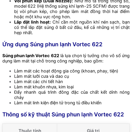
Vòi phun kép (Dual Nozzle):
Như mô tả trong thông số,
model 622 (Hệ thống súng khí lạnh-25 SCFM) được trang
bị vòi phun kép, cho phép làm mát đồng thời hai điểm
hoặc một khu vực rộng hơn.
Lắp đặt linh hoạt:
Chỉ cần một nguồn khí nén sạch, bạn
có thể lắp đặt súng ở bất cứ đâu, kể cả những vị trí chật
hẹp nhất.
Ứng dụng Súng phun lạnh Vortec 622
Súng phun lạnh Vortec 622
là lựa chọn lý tưởng cho vô số ứng
dụng làm mát tại chỗ trong công nghiệp, bao gồm:
Làm mát các hoạt động gia công (khoan, phay, tiện)
Làm mát lưỡi cưa và dao cụ
Làm mát các chi tiết hàn
Làm mát khuôn nhựa, kim loại
Đẩy nhanh quá trình đông đặc của chất kết dính nóng
chảy
Làm mát linh kiện điện tử trong tủ điều khiển
Thông số kỹ thuật Súng phun lạnh Vortec 622
Thuộc tính
Giá trị