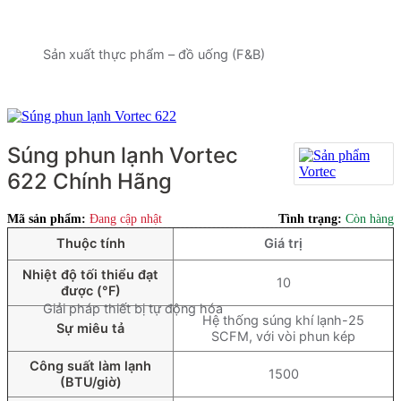
Sản xuất thực phẩm – đồ uống (F&B)
Súng phun lạnh Vortec
622 Chính Hãng
Mã sản phẩm:
Đang cập nhật
Tình trạng:
Còn hàng
Thuộc tính
Giá trị
Nhiệt độ tối thiểu đạt
10
được (°F)
Giải pháp thiết bị tự động hóa
Hệ thống súng khí lạnh-25
Sự miêu tả
SCFM, với vòi phun kép
Công suất làm lạnh
1500
(BTU/giờ)