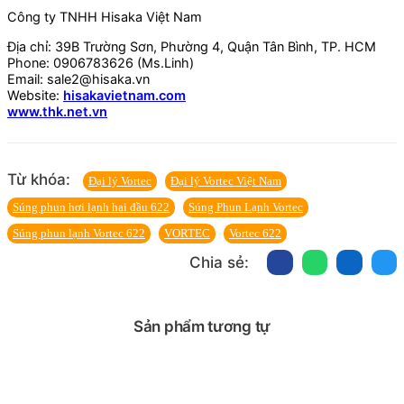
Công ty TNHH Hisaka Việt Nam
Địa chỉ: 39B Trường Sơn, Phường 4, Quận Tân Bình, TP. HCM
Phone: 0906783626 (Ms.Linh)
Email: sale2@hisaka.vn
Website:
hisakavietnam.com
www.thk.net.vn
Từ khóa:
Đại lý Vortec
Đại lý Vortec Việt Nam
Súng phun hơi lạnh hai đầu 622
Súng Phun Lạnh Vortec
Súng phun lạnh Vortec 622
VORTEC
Vortec 622
Chia sẻ:
Sản phẩm tương tự