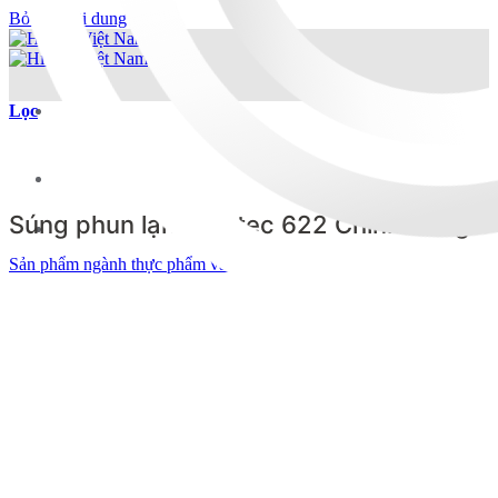
Bỏ qua nội dung
Lọc
Giới thiệu
Súng phun lạnh Vortec 622 Chính Hãng
Lĩnh vực hoạt động
Sản phẩm ngành thực phẩm và đồ uống