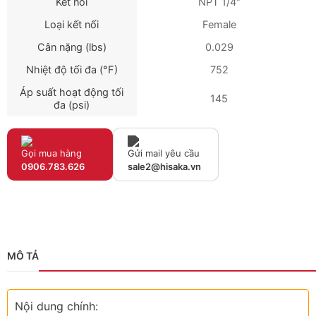
Kết nối
NPT 1/4″
Loại kết nối
Female
Cân nặng (lbs)
0.029
Nhiệt độ tối đa (°F)
752
Áp suất hoạt động tối
145
đa (psi)
Gọi mua hàng
Gửi mail yêu cầu
0906.783.626
sale2@hisaka.vn
MÔ TẢ
Nội dung chính: