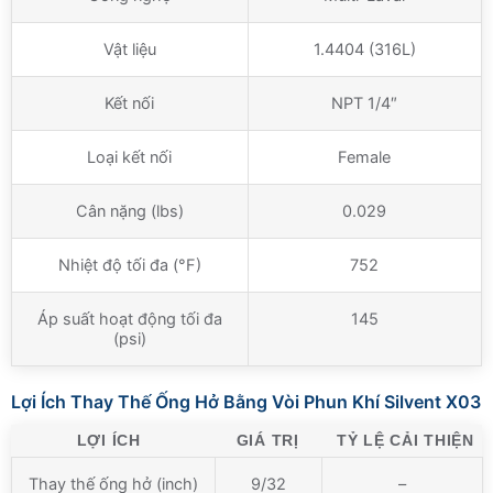
Vật liệu
1.4404 (316L)
Kết nối
NPT 1/4″
Loại kết nối
Female
Cân nặng (lbs)
0.029
Nhiệt độ tối đa (°F)
752
Áp suất hoạt động tối đa
145
(psi)
Lợi Ích Thay Thế Ống Hở Bằng Vòi Phun Khí Silvent X03
LỢI ÍCH
GIÁ TRỊ
TỶ LỆ CẢI THIỆN
Thay thế ống hở (inch)
9/32
–