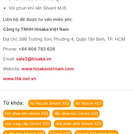
Vòi phun khí nén Silvent MJ6
Liên hệ để được tư vấn miễn phí:
Công ty TNHH Hisaka Việt Nam
Địa chỉ: 39B Trường Sơn, Phường 4, Quận Tân Bình, TP. HCM
Phone:
+84 906 783 626
Email:
sale2@hisaka.vn
Website:
www.hisakavietnam.com
www.thk.net.vn
Từ khóa:
Air Nozzle Silvent X03
Air Nozzle X03
béc phun khí silvent X03
đầu phun khí Silvent X03
nhà cung cấp Silvent X03
nhà phân phối Silvent X03
ở đâu bán Silvent X03
Silvent X03
Silvent X03 chính hãng