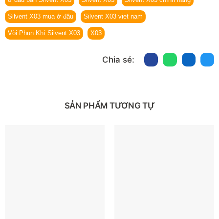
Silvent X03 mua ở đâu
Silvent X03 viet nam
Vòi Phun Khí Silvent X03
X03
Chia sẻ:
SẢN PHẨM TƯƠNG TỰ