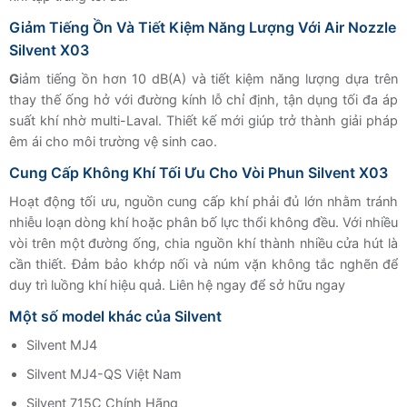
Giảm Tiếng Ồn Và Tiết Kiệm Năng Lượng Với Air Nozzle
Silvent X03
G
iảm tiếng ồn hơn 10 dB(A) và tiết kiệm năng lượng dựa trên
thay thế ống hở với đường kính lỗ chỉ định, tận dụng tối đa áp
suất khí nhờ multi-Laval. Thiết kế mới giúp trở thành giải pháp
êm ái cho môi trường vệ sinh cao.
Cung Cấp Không Khí Tối Ưu Cho Vòi Phun Silvent X03
Hoạt động tối ưu, nguồn cung cấp khí phải đủ lớn nhằm tránh
nhiễu loạn dòng khí hoặc phân bố lực thổi không đều. Với nhiều
vòi trên một đường ống, chia nguồn khí thành nhiều cửa hút là
cần thiết. Đảm bảo khớp nối và núm vặn không tắc nghẽn để
duy trì luồng khí hiệu quả. Liên hệ ngay để sở hữu ngay
Một số model khác của Silvent
Silvent MJ4
Silvent MJ4-QS Việt Nam
Silvent 715C Chính Hãng