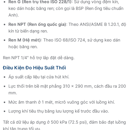
Ren G (Ren trụ theo ISO 228/1)
: Sử dụng vòng đệm kín,
keo dán hoặc băng ren; còn gọi là BSP (Ren ống tiêu chuẩn
Anh).
Ren NPT (Ren ống quốc gia)
: Theo ANSI/ASME B 1.20.1, độ
kín từ biến dạng ren.
Ren M (Hệ mét)
: Theo ISO 68/ISO 724, sử dụng keo dán
hoặc băng ren.
Ren NPT 1/4″ hỗ trợ lắp đặt dễ dàng.
Điều Kiện Đo Hiệu Suất Thổi
Áp suất cấp liệu tại cửa hút khí.
Lực thổi trên bề mặt phẳng 310 x 290 mm, cách đầu ra 200
mm.
Mức âm thanh ở 1 mét, micrô vuông góc với luồng khí.
Lượng khí tiêu thụ bằng lưu lượng kế trước đầu vào.
Tất cả dữ liệu áp dụng ở 500 kPa (72.5 psi), đảm bảo đạt luồng
khí tập trung tối ưu.