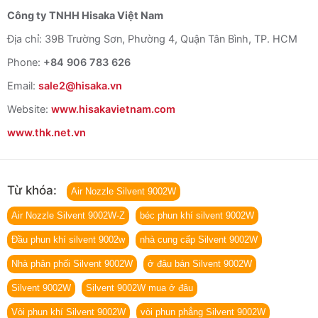
Công ty TNHH Hisaka Việt Nam
Địa chỉ: 39B Trường Sơn, Phường 4, Quận Tân Bình, TP. HCM
Phone:
+84 906 783 626
Email:
sale2@hisaka.vn
Website:
www.hisakavietnam.com
www.thk.net.vn
Từ khóa:
Air Nozzle Silvent 9002W
Air Nozzle Silvent 9002W-Z
béc phun khí silvent 9002W
Đầu phun khí silvent 9002w
nhà cung cấp Silvent 9002W
Nhà phân phối Silvent 9002W
ở đâu bán Silvent 9002W
Silvent 9002W
Silvent 9002W mua ở đâu
Vòi phun khí Silvent 9002W
vòi phun phẳng Silvent 9002W