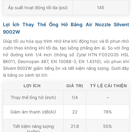
Áp suất hoạt động tối đa (psi)
145
Lợi Ích Thay Thế Ống Hở Bằng Air Nozzle Silvent
9002W
Giúp tối ưu hóa quy trình nhờ khe khí động học và lỗ phun nhỏ
cuốn theo không khí tối đa, tạo luồng phẳng êm ái. So với ống
hở đường kính 1/4 inch (thông số Zytel HTN FG52G35 HSL
BK011, Desmopan 487, EN 10088-3, EN 1.4310), vòi phun khí
Silvent 9002W giảm tiếng ồn và tiết kiệm năng lượng. Dưới đây
là bảng so sánh lợi ích:
LỢI ÍCH
GIÁ TRỊ
TỶ LỆ CẢI THIỆN
Thay thế ống hở (inch)
1/4
–
Giảm âm thanh (dB(A))
22
78%
Tiết kiệm năng lượng
21.8
55%
(scfm)