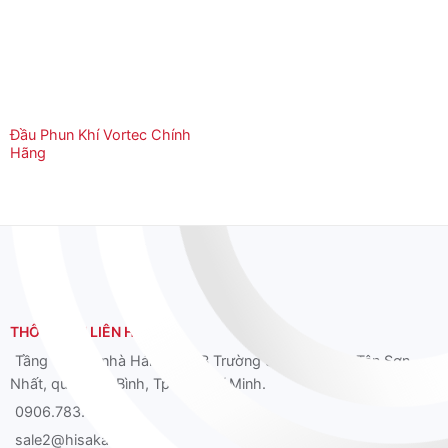
Đầu Phun Khí Vortec Chính
Hãng
THÔNG TIN LIÊN HỆ
Tầng 12 Tòa nhà Hải Âu, 39B Trường Sơn, phường Tân Sơn
Nhất, quận Tân Bình, Tp. Hồ Chí Minh.
0906.783.626
sale2@hisaka.vn