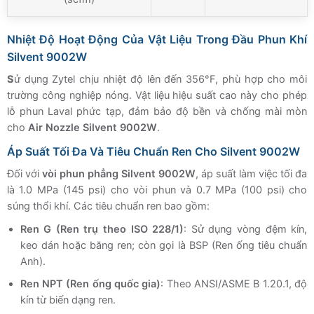
Nhiệt Độ Hoạt Động Của Vật Liệu Trong Đầu Phun Khí
Silvent 9002W
S
ử dụng Zytel chịu nhiệt độ lên đến 356°F, phù hợp cho môi
trường công nghiệp nóng. Vật liệu hiệu suất cao này cho phép
lỗ phun Laval phức tạp, đảm bảo độ bền và chống mài mòn
cho
Air Nozzle Silvent 9002W
.
Áp Suất Tối Đa Và Tiêu Chuẩn Ren Cho Silvent 9002W
Đối với
vòi phun phẳng Silvent 9002W
, áp suất làm việc tối đa
là 1.0 MPa (145 psi) cho vòi phun và 0.7 MPa (100 psi) cho
súng thổi khí. Các tiêu chuẩn ren bao gồm:
Ren G (Ren trụ theo ISO 228/1)
: Sử dụng vòng đệm kín,
keo dán hoặc băng ren; còn gọi là BSP (Ren ống tiêu chuẩn
Anh).
Ren NPT (Ren ống quốc gia)
: Theo ANSI/ASME B 1.20.1, độ
kín từ biến dạng ren.