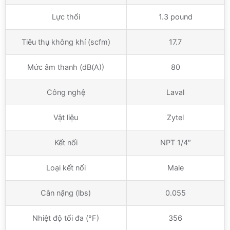
Lực thổi
1.3 pound
Tiêu thụ không khí (scfm)
17.7
Mức âm thanh (dB(A))
80
Công nghệ
Laval
Vật liệu
Zytel
Kết nối
NPT 1/4″
Loại kết nối
Male
Cân nặng (lbs)
0.055
Nhiệt độ tối đa (°F)
356