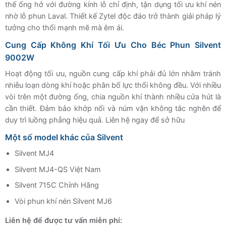
thế ống hở với đường kính lỗ chỉ định, tận dụng tối ưu khí nén
nhờ lỗ phun Laval. Thiết kế Zytel độc đáo trở thành giải pháp lý
tưởng cho thổi mạnh mẽ mà êm ái.
Cung Cấp Không Khí Tối Ưu Cho Béc Phun Silvent
9002W
Hoạt động tối ưu, nguồn cung cấp khí phải đủ lớn nhằm tránh
nhiễu loạn dòng khí hoặc phân bố lực thổi không đều. Với nhiều
vòi trên một đường ống, chia nguồn khí thành nhiều cửa hút là
cần thiết. Đảm bảo khớp nối và núm vặn không tắc nghẽn để
duy trì luồng phẳng hiệu quả. Liên hệ ngay để sở hữu
Một số model khác của Silvent
Silvent MJ4
Silvent MJ4-QS Việt Nam
Silvent 715C Chính Hãng
Vòi phun khí nén Silvent MJ6
Liên hệ để được tư vấn miễn phí: