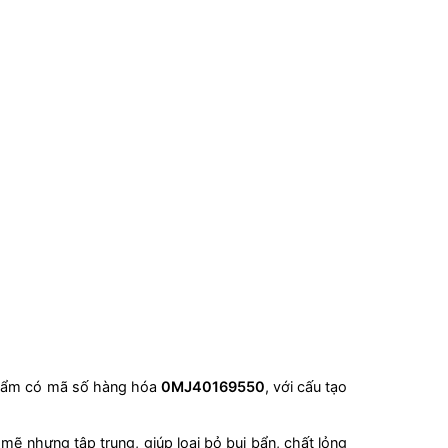
 phẩm có mã số hàng hóa
0MJ40169550
, với cấu tạo
mẽ nhưng tập trung, giúp loại bỏ bụi bẩn, chất lỏng