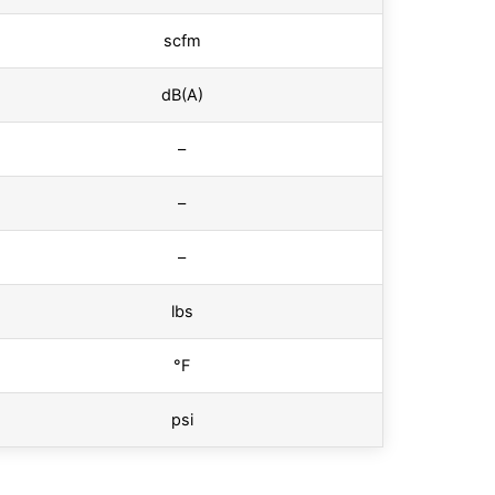
scfm
dB(A)
–
–
–
lbs
°F
psi