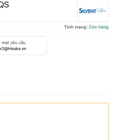
-QS
Tình trạng:
Còn hàng
 mail yêu cầu
le2@hisaka.vn