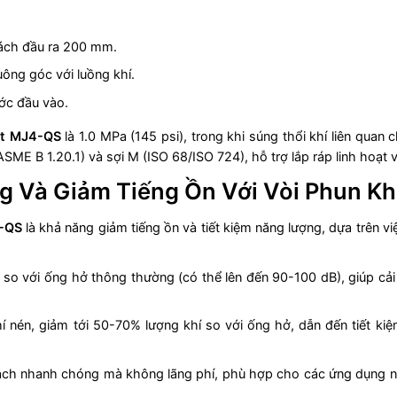
cách đầu ra 200 mm.
ông góc với luồng khí.
ước đầu vào.
ent MJ4-QS
là 1.0 MPa (145 psi), trong khi súng thổi khí liên quan
E B 1.20.1) và sợi M (ISO 68/ISO 724), hỗ trợ lắp ráp linh hoạt 
ng Và Giảm Tiếng Ồn Với Vòi Phun Kh
4-QS
là khả năng giảm tiếng ồn và tiết kiệm năng lượng, dựa trên 
so với ống hở thông thường (có thể lên đến 90-100 dB), giúp cải
khí nén, giảm tới 50-70% lượng khí so với ống hở, dẫn đến tiết 
ạch nhanh chóng mà không lãng phí, phù hợp cho các ứng dụng như