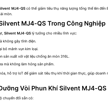
Silvent MJ4-QS
có thể giảm tiêu thụ năng lượng tổng thể lên đến 
ài mòn.
Silvent MJ4-QS Trong Công Nghiệp
ạt,
Silvent MJ4-QS
lý tưởng cho nhiều lĩnh vực:
à không gây tĩnh điện.
ại bỏ mảnh vụn kim loại.
n sản xuất với vật liệu chống ăn mòn 316L.
thừa mà không làm hỏng sản phẩm.
a, hỗ trợ IoT để giám sát tiêu thụ khí thời gian thực, giúp doan
Dưỡng Vòi Phun Khí Silvent MJ4-QS
ộ chuyển đổi sẵn có: