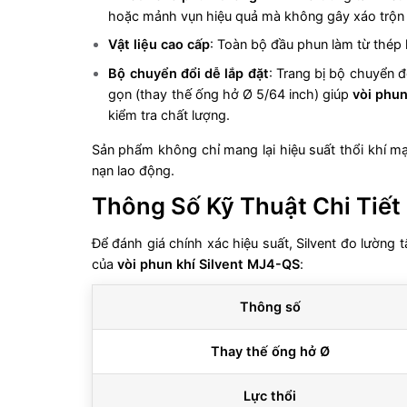
hoặc mảnh vụn hiệu quả mà không gây xáo trộn
Vật liệu cao cấp
: Toàn bộ đầu phun làm từ thép 
Bộ chuyển đổi dễ lắp đặt
: Trang bị bộ chuyển 
gọn (thay thế ống hở Ø 5/64 inch) giúp
vòi phun
kiểm tra chất lượng.
Sản phẩm không chỉ mang lại hiệu suất thổi khí mạ
nạn lao động.
Thông Số Kỹ Thuật Chi Tiết
Để đánh giá chính xác hiệu suất, Silvent đo lường t
của
vòi phun khí Silvent MJ4-QS
:
Thông số
Thay thế ống hở Ø
Lực thổi