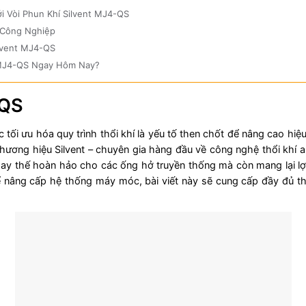
i Vòi Phun Khí Silvent MJ4-QS
 Công Nghiệp
lvent MJ4-QS
t MJ4-QS Ngay Hôm Nay?
-QS
 tối ưu hóa quy trình thổi khí là yếu tố then chốt để nâng cao h
thương hiệu Silvent – chuyên gia hàng đầu về công nghệ thổi khí an
y thế hoàn hảo cho các ống hở truyền thống mà còn mang lại lợi í
 nâng cấp hệ thống máy móc, bài viết này sẽ cung cấp đầy đủ thôn