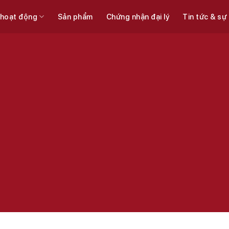
 hoạt động
Sản phẩm
Chứng nhận đại lý
Tin tức & sự
Sản phẩm ngành thực phẩm và đồ uống