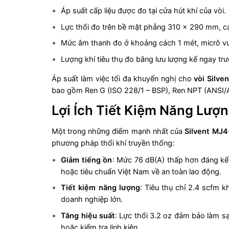
Áp suất cấp liệu được đo tại cửa hút khí của vòi.
Lực thổi đo trên bề mặt phẳng 310 x 290 mm, 
Mức âm thanh đo ở khoảng cách 1 mét, micrô vu
Lượng khí tiêu thụ đo bằng lưu lượng kế ngay tr
Áp suất làm việc tối đa khuyến nghị cho
vòi Silv
bao gồm Ren G (ISO 228/1 – BSP), Ren NPT (ANSI/ASM
Lợi Ích Tiết Kiệm Năng Lượ
Một trong những điểm mạnh nhất của
Silvent MJ
phương pháp thổi khí truyền thống:
Giảm tiếng ồn
: Mức 76 dB(A) thấp hơn đáng kể 
hoặc tiêu chuẩn Việt Nam về an toàn lao động.
Tiết kiệm năng lượng
: Tiêu thụ chỉ 2.4 scfm 
doanh nghiệp lớn.
Tăng hiệu suất
: Lực thổi 3.2 oz đảm bảo làm s
hoặc kiểm tra linh kiện.