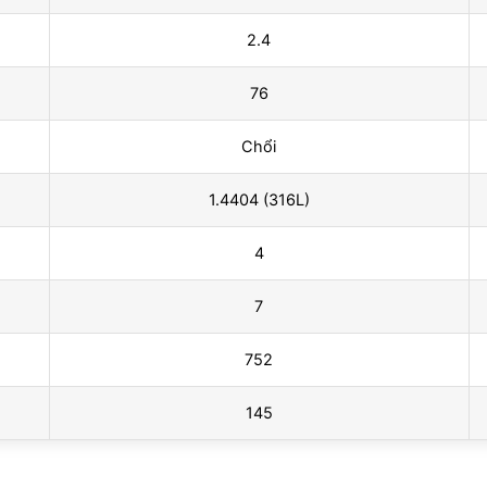
2.4
76
Chổi
1.4404 (316L)
4
7
752
145