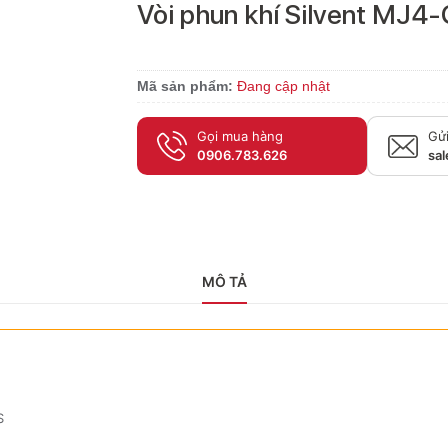
Vòi phun khí Silvent MJ4
Mã sản phẩm:
Đang cập nhật
Gọi mua hàng
Gửi
0906.783.626
sa
MÔ TẢ
S